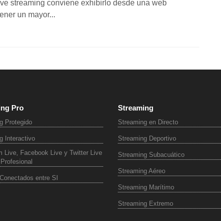
 live streaming conviene exhibirlo desde una web
ener un mayor...
ing Pro
Streaming
g Protegido
Streaming en Directo
 Interactivo
Streaming Deportivo
 Live, Facebook Live y Twitter Live
Streaming Subacuático
Profesional
Streaming Aéreo
Conectados entre SI
Streaming Marítimo
Streaming Extremo