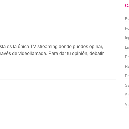
C
Ev
Fo
In
 Esta es la única TV streaming donde puedes opinar,
Li
través de videollamada. Para dar tu opinión, debatir,
Pr
Re
Re
Se
Si
Ví