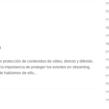
en
di
oc
ag
se
ag
g
ju
m
protección de contenidos de vídeo, directo y diferido.
 la importancia de proteger los eventos en streaming,
ab
e hablamos de ello...
en
di
no
se