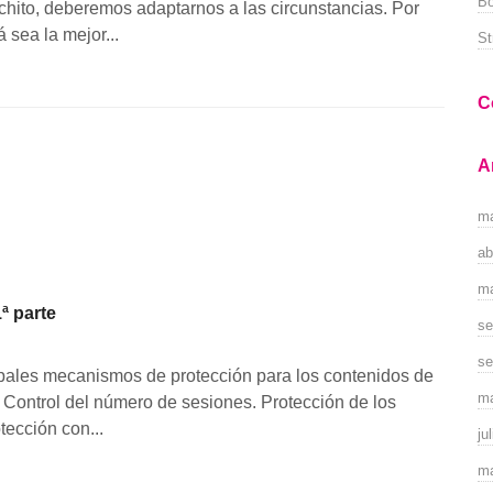
Bo
hito, deberemos adaptarnos a las circunstancias. Por
 sea la mejor...
St
C
A
m
ab
m
ª parte
se
se
ipales mecanismos de protección para los contenidos de
ma
 Control del número de sesiones. Protección de los
tección con...
ju
m