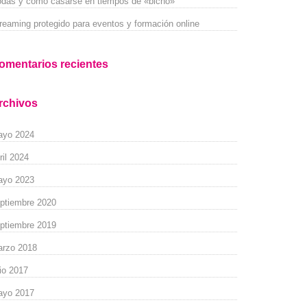
das y como casarse en tiempos de «bicho»
reaming protegido para eventos y formación online
omentarios recientes
rchivos
ayo 2024
ril 2024
ayo 2023
ptiembre 2020
ptiembre 2019
rzo 2018
lio 2017
ayo 2017