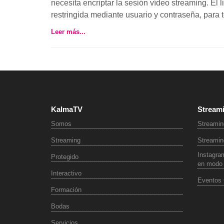
necesita encriptar la sesión vídeo streaming. El
restringida mediante usuario y contraseña, para t
Leer más...
KalmaTV
Stream
Somos
Streamin
Streaming
Streaming
Instagram
Protegido
en modo 
Interactivo
Eventos 
Formación
Bodas
Servicios